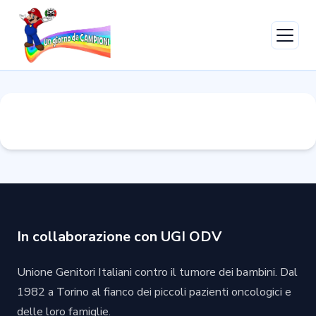
L’evento
Programma
Galleria
FAQ
Storia
Contatti
Dona Ora
In collaborazione con UGI ODV
Unione Genitori Italiani contro il tumore dei bambini. Dal
1982 a Torino al fianco dei piccoli pazienti oncologici e
delle loro famiglie.